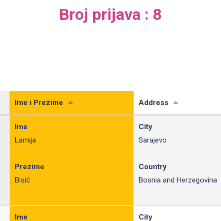
Broj prijava : 8
Ime i Prezime
Address
Ime
City
Lamija
Sarajevo
Prezime
Country
Bisić
Bosnia and Herzegovina
Ime
City