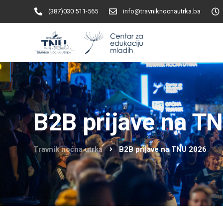
(387)030 511-565
info@travniknocnautrka.ba
B2B prijave na T
Travnik noćna utrka
B2B prijave na TNU 2026