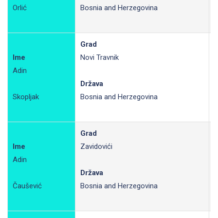
Orlić
Bosnia and Herzegovina
Grad
Ime
Novi Travnik
Adin
R
Država
Skopljak
Bosnia and Herzegovina
Grad
Ime
Zavidovići
Adin
R
Država
Čaušević
Bosnia and Herzegovina