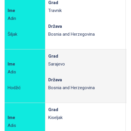
Grad
Ime
Travnik
Adin
R
Država
Šiljak
Bosnia and Herzegovina
Grad
Ime
Sarajevo
Adis
R
Država
Hodžić
Bosnia and Herzegovina
Grad
Ime
Kiseljak
Adis
R