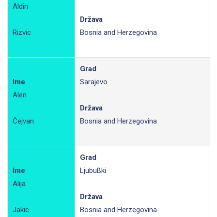
Aldin
P
Država
Rizvic
Bosnia and Herzegovina
Grad
Ime
Sarajevo
Alen
R
Država
Čejvan
Bosnia and Herzegovina
Grad
Ime
Ljubußki
Alija
R
Država
Jakic
Bosnia and Herzegovina