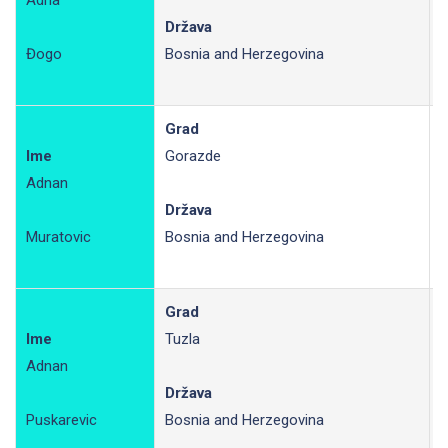
Adna
P
Država
Đogo
Bosnia and Herzegovina
Grad
Ime
Gorazde
Adnan
P
Država
Muratovic
Bosnia and Herzegovina
Grad
Ime
Tuzla
Adnan
R
Država
Puskarevic
Bosnia and Herzegovina