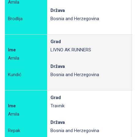
Amila
R
Država
Brodlija
Bosnia and Herzegovina
Grad
Ime
LIVNO AK RUNNERS
Amila
R
Država
Kundić
Bosnia and Herzegovina
Grad
Ime
Travnik
Amila
R
Država
Repak
Bosnia and Herzegovina