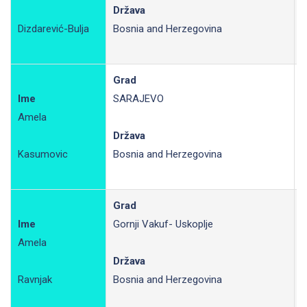
R
Država
Dizdarević-Bulja
Bosnia and Herzegovina
Grad
Ime
SARAJEVO
Amela
R
Država
Kasumovic
Bosnia and Herzegovina
Grad
Ime
Gornji Vakuf- Uskoplje
Amela
R
Država
Ravnjak
Bosnia and Herzegovina