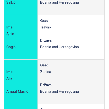
Salkić
Bosnia and Herzegovina
Grad
Ime
Travnik
Ajdin
R
Država
Čogić
Bosnia and Herzegovina
Grad
Ime
Zenica
Ajla
R
Država
Arnaut Muslić
Bosnia and Herzegovina