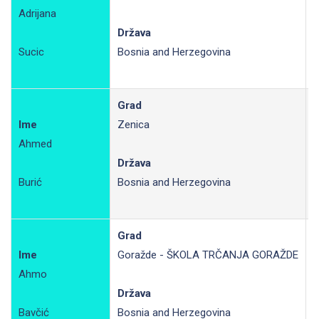
Adrijana
R
Država
Sucic
Bosnia and Herzegovina
Grad
Ime
Zenica
Ahmed
R
Država
Burić
Bosnia and Herzegovina
Grad
Ime
Goražde - ŠKOLA TRČANJA GORAŽDE
Ahmo
R
Država
Bavčić
Bosnia and Herzegovina