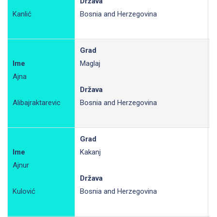
Država
Kanlić
Bosnia and Herzegovina
Grad
Ime
Maglaj
Ajna
R
Država
Alibajraktarevic
Bosnia and Herzegovina
Grad
Ime
Kakanj
Ajnur
R
Država
Kulović
Bosnia and Herzegovina