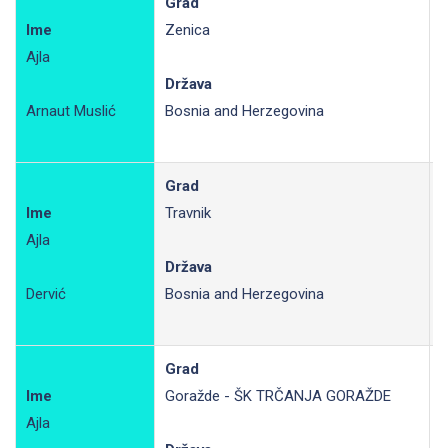
Grad
Ime
Zenica
Ajla
R
Država
Arnaut Muslić
Bosnia and Herzegovina
Grad
Ime
Travnik
Ajla
R
Država
Dervić
Bosnia and Herzegovina
Grad
Ime
Goražde - ŠK TRČANJA GORAŽDE
Ajla
R