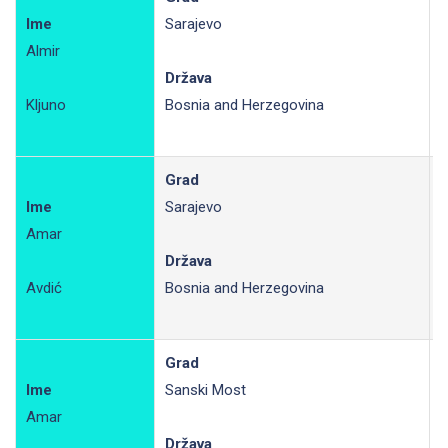
Ime
Sarajevo
Almir
R
Država
Kljuno
Bosnia and Herzegovina
Grad
Ime
Sarajevo
Amar
R
Država
Avdić
Bosnia and Herzegovina
Grad
Ime
Sanski Most
Amar
R
Država