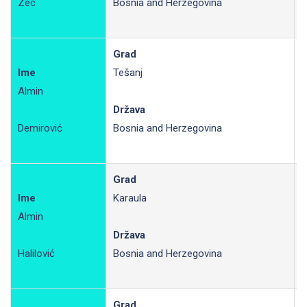
Zec
Bosnia and Herzegovina
Grad
Ime
Tešanj
Almin
R
Država
Demirović
Bosnia and Herzegovina
Grad
Ime
Karaula
Almin
R
Država
Halilović
Bosnia and Herzegovina
Grad