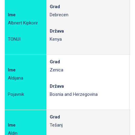
Grad
Ime
Debrecen
Albnert Kipkorir
P
Država
TONUI
Kenya
Grad
Ime
Zenica
Aldijana
R
Država
Pojavnik
Bosnia and Herzegovina
Grad
Ime
Tešanj
Aldin