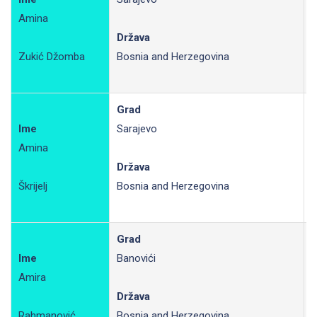
Amina
R
Država
Zukić Džomba
Bosnia and Herzegovina
Grad
Ime
Sarajevo
Amina
R
Država
Škrijelj
Bosnia and Herzegovina
Grad
Ime
Banovići
Amira
R
Država
Rahmanović
Bosnia and Herzegovina