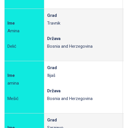
Grad
Ime
Travnik
Amina
R
Država
Delić
Bosnia and Herzegovina
Grad
Ime
Ilijaš
amina
R
Država
Mešić
Bosnia and Herzegovina
Grad
Ime
Sarajevo