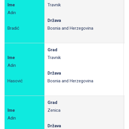
Ime
Travnik
Adin
R
Država
Bradić
Bosnia and Herzegovina
Grad
Ime
Travnik
Adin
R
Država
Hasović
Bosnia and Herzegovina
Grad
Ime
Zenica
Adin
R
Država