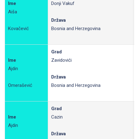
Ime
Donji Vakuf
Aiša
R
Država
Kovačević
Bosnia and Herzegovina
Grad
Ime
Zavidovići
Ajdin
R
Država
Omerašević
Bosnia and Herzegovina
Grad
Ime
Cazin
Ajdin
R
Država