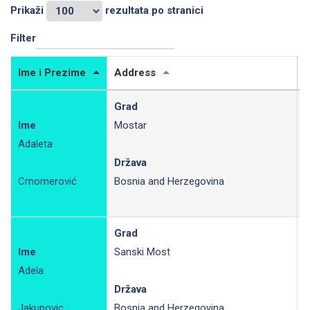
Prikaži
rezultata po stranici
Filter
Ime i Prezime
Address
S
Grad
Ime
Mostar
Adaleta
R
Država
Crnomerović
Bosnia and Herzegovina
Grad
Ime
Sanski Most
Adela
R
Država
Jakupovic
Bosnia and Herzegovina