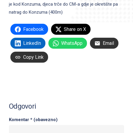
je kod Konzuma, djeca trče do CM-a gdje je okretište pa
natrag do Konzuma (400m)
Facebook
Share on X
LinkedIn
WhatsApp
Email
Copy Link
Odgovori
Komentar
* (obavezno)