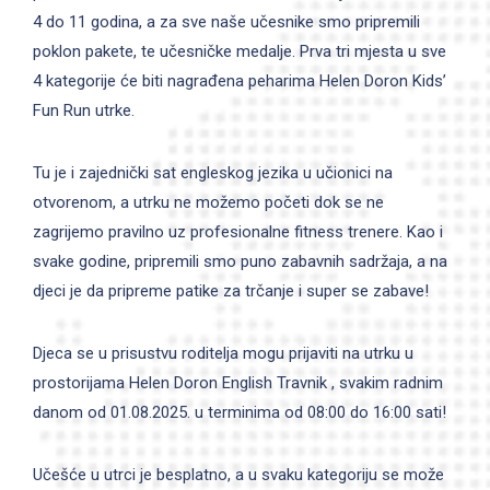
4 do 11 godina, a za sve naše učesnike smo pripremili
poklon pakete, te učesničke medalje. Prva tri mjesta u sve
4 kategorije će biti nagrađena peharima Helen Doron Kids’
Fun Run utrke.
Tu je i zajednički sat engleskog jezika u učionici na
otvorenom, a utrku ne možemo početi dok se ne
zagrijemo pravilno uz profesionalne fitness trenere. Kao i
svake godine, pripremili smo puno zabavnih sadržaja, a na
djeci je da pripreme patike za trčanje i super se zabave!
Djeca se u prisustvu roditelja mogu prijaviti na utrku u
prostorijama Helen Doron English Travnik , svakim radnim
danom od 01.08.2025. u terminima od 08:00 do 16:00 sati!
Učešće u utrci je besplatno, a u svaku kategoriju se može